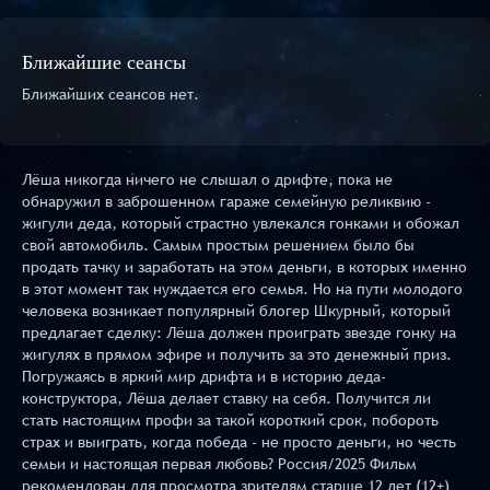
Ближайшие сеансы
Ближайших сеансов нет.
Лёша никогда ничего не слышал о дрифте, пока не
обнаружил в заброшенном гараже семейную реликвию -
жигули деда, который страстно увлекался гонками и обожал
свой автомобиль. Самым простым решением было бы
продать тачку и заработать на этом деньги, в которых именно
в этот момент так нуждается его семья. Но на пути молодого
человека возникает популярный блогер Шкурный, который
предлагает сделку: Лёша должен проиграть звезде гонку на
жигулях в прямом эфире и получить за это денежный приз.
Погружаясь в яркий мир дрифта и в историю деда-
конструктора, Лёша делает ставку на себя. Получится ли
стать настоящим профи за такой короткий срок, побороть
страх и выиграть, когда победа - не просто деньги, но честь
семьи и настоящая первая любовь? Россия/2025 Фильм
рекомендован для просмотра зрителям старше 12 лет (12+)