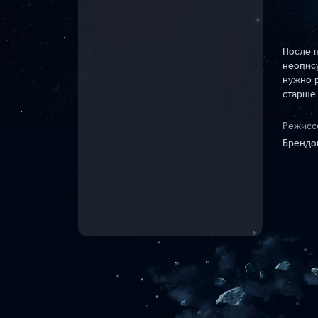
После п
неопису
нужно 
старше 
Режисс
Брендо