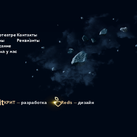
отеатре
Контакты
мы
Реквизиты
сание
ма у нас
КРИТ —
разработка
Redis —
дизайн