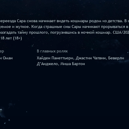
ереезда Сара снова начинает видеть кошмары родом из детства. В 
емое и жуткое. Когда страшные сны Сары начинают прорываться в 
разгадать тайну прошлого, погрузившись в ночной кошмар. США/20
18 лет (18+)
ер
В главных ролях
н Оман
Хайден Панеттьери, Джастин Чатвин, Беверли
Д’Анджело, Миша Бартон