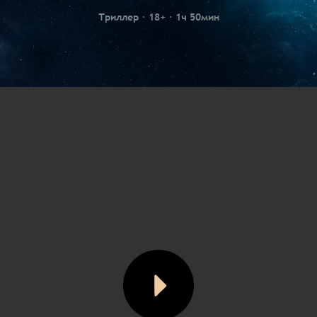
Триллер
18+
1ч 50мин