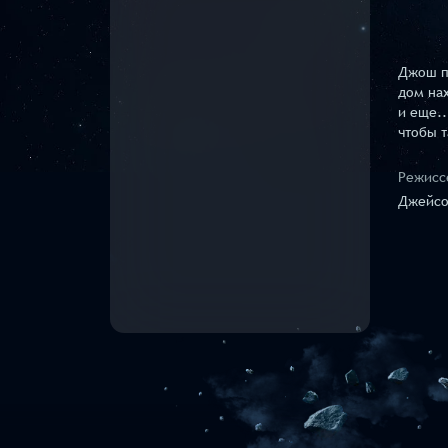
Джош п
дом нах
и еще.
чтобы т
Режисс
Джейсо