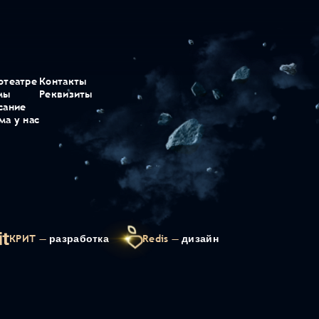
отеатре
Контакты
мы
Реквизиты
сание
ма у нас
КРИТ —
разработка
Redis —
дизайн