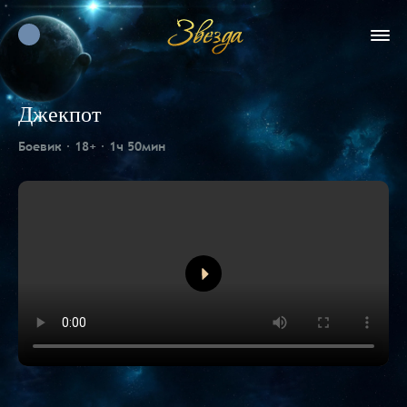
Джекпот
Боевик
18+
1ч 50мин